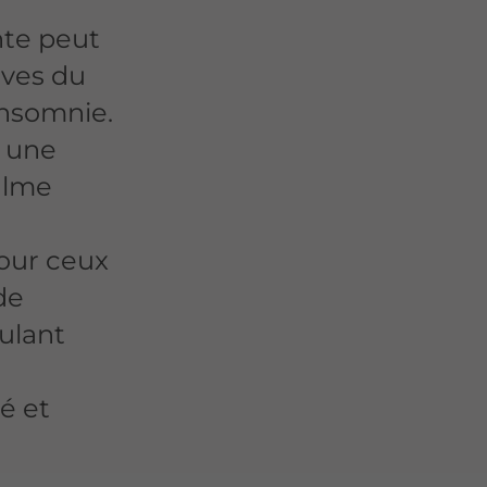
nte peut
ives du
'insomnie.
t une
alme
our ceux
de
ulant
té et