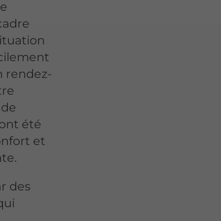
re
cadre
ituation
acilement
n rendez-
tre
 de
 ont été
nfort et
te.
ar des
 qui