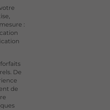
 votre
ise,
 mesure :
ication
ication
forfaits
rels. De
rience
ent de
tre
lques