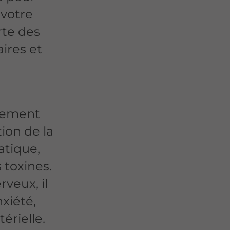
 votre
rte des
aires et
lement
tion de la
atique,
s toxines.
veux, il
nxiété,
érielle.