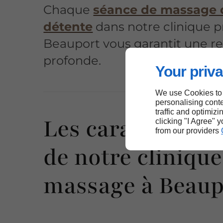
Chaque
séance de massage 
détente
dans notre clinique p
Beauport vous garantit une re
profonde.
Your priva
We use Cookies to
personalising conte
traffic and optimizi
Les caractéristi
clicking "I Agree" 
from our providers
de notre clinique
massage à Beaup