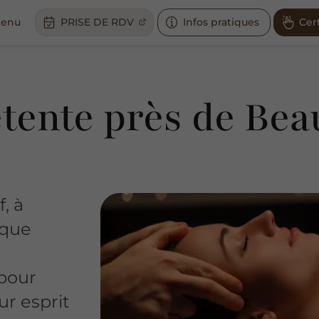
enu
PRISE DE RDV
Infos pratiques
Cer
tente près de Bea
, à
ique
 pour
ur esprit