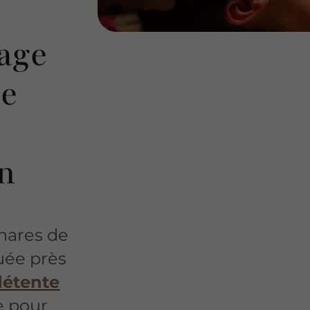
age
de
on
phares de
uée près
détente
e pour