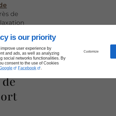
de
rès de
laxation
cy is our priority
 improve user experience by
Customize
nt and ads, as well as analyzing
ng social networks functionalities. By
ques
you consent to the use of Cookies
Google
Facebook
.
 de
ort