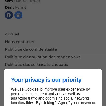
Sam :
10h00 - 17h00
Dim :
Fermé
Accueil
Nous contacter
Politique de confidentialité
Politique d'annulation des rendez-vous
Politique des certificats-cadeaux
Plan du site
Your privacy is our priority
We use Cookies to improve user experience by
Haut de page
personalising content and ads, as well as
analyzing traffic and optimizing social networks
functionalities. By clicking "I Agree" you consent to